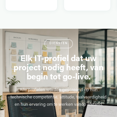
DIENSTEN
Elk IT-profiel dat uw
project nodig heeft, van
begin tot go-live.
Alle profielen worden gescreend op hun
technische competentie, attitude, taalvaardigheid
en hun ervaring om te werken vanop afstand.