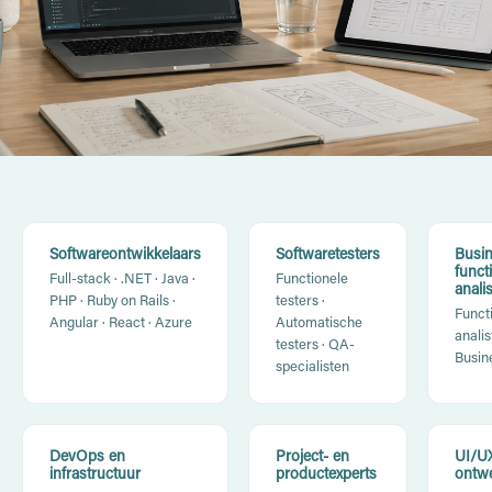
Softwareontwikkelaars
Softwaretesters
Busin
funct
Full-stack · .NET · Java ·
Functionele
anali
PHP · Ruby on Rails ·
testers ·
Funct
Angular · React · Azure
Automatische
analis
testers · QA-
Busin
specialisten
DevOps en
Project- en
UI/U
infrastructuur
productexperts
ontw