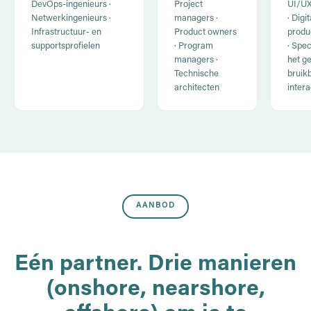
DevOps-ingenieurs ·
Project
UI/UX
Netwerkingenieurs ·
managers ·
· Digi
Infrastructuur- en
Product owners
produ
supportsprofielen
· Program
· Spec
managers ·
het g
Technische
bruik
architecten
intera
AANBOD
Eén partner. Drie manieren
(onshore, nearshore,