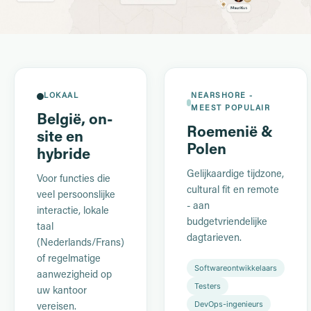
LOKAAL
NEARSHORE -
MEEST POPULAIR
België, on-
Roemenië &
site en
Polen
hybride
Gelijkaardige tijdzone,
Voor functies die
cultural fit en remote
veel persoonslijke
- aan
interactie, lokale
budgetvriendelijke
taal
dagtarieven.
(Nederlands/Frans)
of regelmatige
Softwareontwikkelaars
aanwezigheid op
Testers
uw kantoor
DevOps-ingenieurs
vereisen.